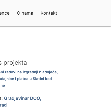
ence
O nama
Kontakt
s projekta
ni radovi na izgradnji hladnjače,
ćajnice i platoa u Slatini kod
ine
nt:
Gradjevinar DOO,
rad