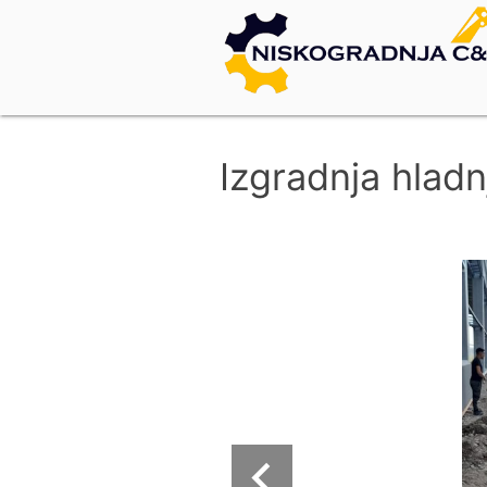
Izgradnja hladn
navigate_before