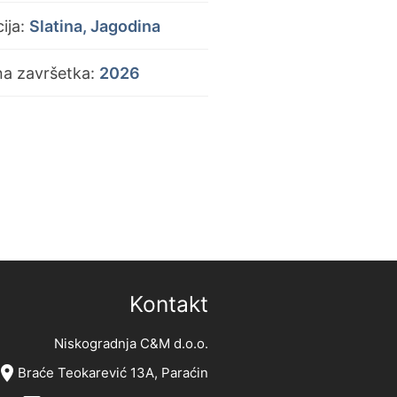
ija:
Slatina, Jagodina
na završetka:
2026
Kontakt
Niskogradnja C&M d.o.o.
ocation_on
Braće Teokarević 13A, Paraćin