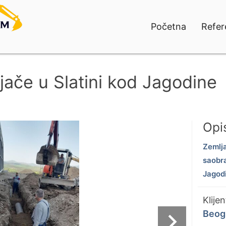
Početna
Refer
jače u Slatini kod Jagodine
Opi
Zemlja
saobra
Jagod
Klije
navigate_next
Beog